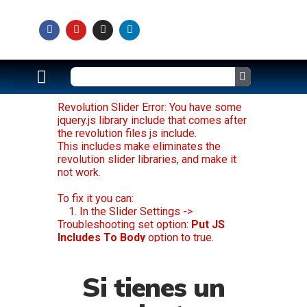
DESCARGA APLICACIÓN PARA ANDROID
Revolution Slider Error: You have some
jquery.js library include that comes after
the revolution files js include.
This includes make eliminates the
revolution slider libraries, and make it
not work.
To fix it you can:
1. In the Slider Settings ->
Troubleshooting set option:
Put JS
Includes To Body
option to true.
2. Find the double jquery.js include
and remove it.
Si tienes un