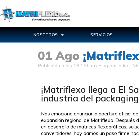
NOSOTROS
SERVICIOS
01 Ago
¡Matriflex
Publicado a las 16:15h
en
Blog
por
Editor Ma
¡Matriflexo llega a El 
industria del packagin
Nos emociona anunciar la apertura oficial de
expansión regional de Matriflexo. Después d
en desarrollo de matrices flexográficas, so
convertidores, hoy damos un paso firme hac