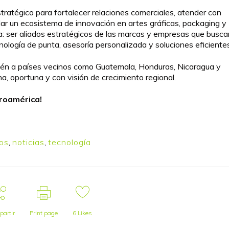
tratégico para fortalecer relaciones comerciales, atender con
dar un ecosistema de innovación en artes gráficas, packaging y
ara: ser aliados estratégicos de las marcas y empresas que busca
ología de punta, asesoría personalizada y soluciones eficientes
én a países vecinos como Guatemala, Honduras, Nicaragua y
 oportuna y con visión de crecimiento regional.
troamérica!
ros
,
noticias
,
tecnología
artir
Print page
6
Likes