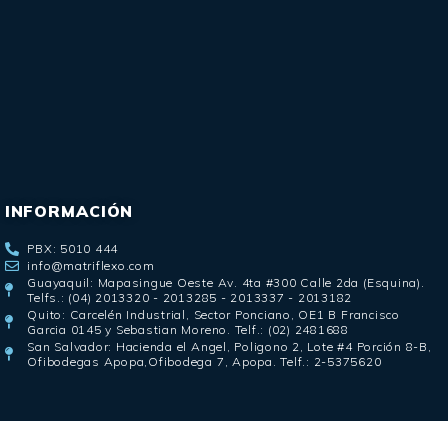
INFORMACIÓN
PBX: 5010 444
info@matriflexo.com
Guayaquil: Mapasingue Oeste Av. 4ta #300 Calle 2da (Esquina).
Telfs.: (04) 2013320 - 2013285 - 2013337 - 2013182
Quito: Carcelén Industrial, Sector Ponciano, OE1 B Francisco
Garcia 0145 y Sebastian Moreno. Telf.: (02) 2481688
San Salvador: Hacienda el Angel, Poligono 2, Lote #4 Porción 8-B,
Ofibodegas Apopa,Ofibodega 7, Apopa. Telf.: 2-5375620