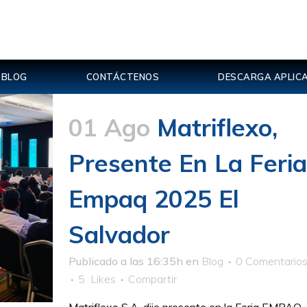
BLOG
CONTÁCTENOS
DESCARGA APLICA
01 Ago
Matriflexo,
Presente En La Feria
Empaq 2025 El
Salvador
Publicado a las 16:35h
en
Blog
0 Comentario
5
Likes
Compartir