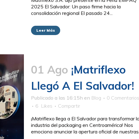
Matriflexo S.A. dijo presente en la Feria EMPAQ
2025 El Salvador: Un paso firme hacia la
consolidación regional El pasado 24...
Leer Más
01 Ago
¡Matriflexo
Llegó A El Salvador!
Publicado a las 16:15h
en
Blog
0 Comentario
6
Likes
Compartir
¡Matriflexo llega a El Salvador para transformar l
industria del packaging en Centroamérica! Nos
emociona anunciar la apertura oficial de nuestras.