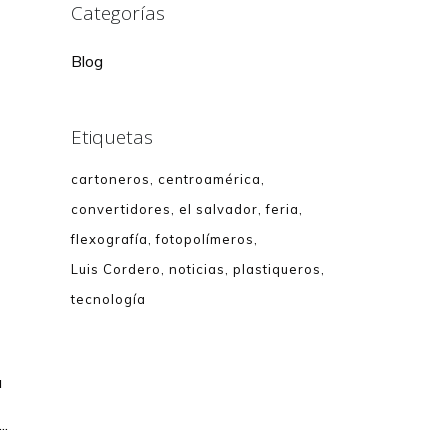
Categorías
Blog
Etiquetas
cartoneros
centroamérica
convertidores
el salvador
feria
flexografía
fotopolímeros
Luis Cordero
noticias
plastiqueros
tecnología
s
a
..